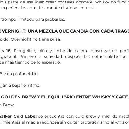
rio’s parte de esa idea: crear cócteles donde el whisky no fu
 experiencias completamente distintas entre sí.
 tiempo limitado para probarlas.
OVERNIGHT: UNA MEZCLA QUE CAMBIA CON CADA TRAG
ido. Overnight no tiene prisa.
’s 18
, Frangelico, piña y leche de cajeta construye un per
gradual. Primero la suavidad, después las notas cálidas del
ce más tiempo de lo esperado.
 Busca profundidad.
gan a bajar el ritmo.
GOLDEN BREW Y EL EQUILIBRIO ENTRE WHISKY Y CAFÉ
n Brew.
alker Gold Label
se encuentra con cold brew y miel de mapl
ra, mientras el maple redondea sin quitar protagonismo al whisky