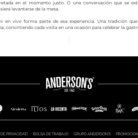
retada en el momento justo. O una conversación que se ext
siera levantarse de la mesa.
achi en vivo forma parte de esa experiencia. Una tradición q
na, convirtiendo cada visita en una ocasión para celebrar la gas
 DE PRIVACIDAD
BOLSA DE TRABAJO
GRUPO ANDERSON'S
PROMOCION