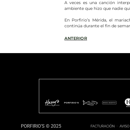
A veces es una canción interp
ambiente que hizo que nadie qui
En Porfirio’s Mérida, el mari
continúa durante el fin de sema
ANTERIOR
PORFIRIO’S © 2025
FACTURACIÓN
AVISO