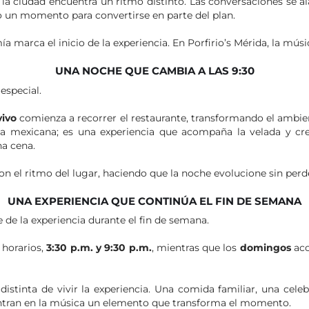
la ciudad encuentra un ritmo distinto. Las conversaciones se a
lo un momento para convertirse en parte del plan.
 marca el inicio de la experiencia. En Porfirio’s Mérida, la músi
UNA NOCHE QUE CAMBIA A LAS 9:30
especial.
vivo
comienza a recorrer el restaurante, transformando el ambien
 mexicana; es una experiencia que acompaña la velada y cre
a cena.
on el ritmo del lugar, haciendo que la noche evolucione sin perd
UNA EXPERIENCIA QUE CONTINÚA EL FIN DE SEMANA
de la experiencia durante el fin de semana.
 horarios,
3:30 p.m. y 9:30 p.m.
, mientras que los
domingos
aco
istinta de vivir la experiencia. Una comida familiar, una cele
ntran en la música un elemento que transforma el momento.