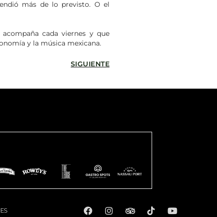
endió más de lo previsto. O el
ue acompaña cada viernes y que
tronomía y la música mexicana.
SIGUIENTE
ES