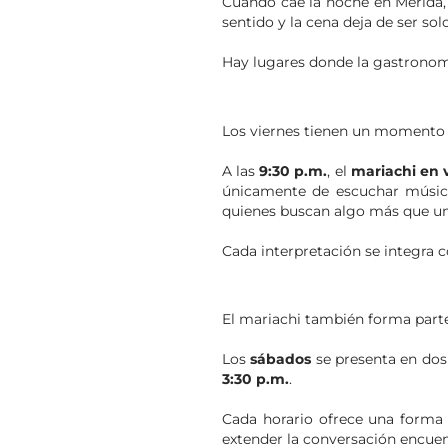
Cuando cae la noche en Mérida, 
sentido y la cena deja de ser so
Hay lugares donde la gastronomía
Los viernes tienen un momento 
A las
9:30 p.m.
, el
mariachi en 
únicamente de escuchar música
quienes buscan algo más que un
Cada interpretación se integra c
El mariachi también forma parte 
Los
sábados
se presenta en dos
3:30 p.m.
.
Cada horario ofrece una forma d
extender la conversación encue