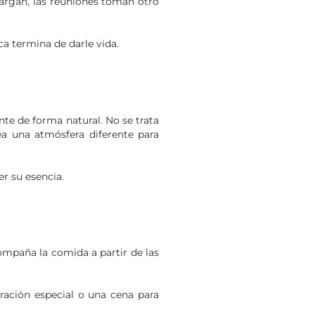
largan, las reuniones toman otro
ca termina de darle vida.
te de forma natural. No se trata
a una atmósfera diferente para
er su esencia.
mpaña la comida a partir de las
bración especial o una cena para